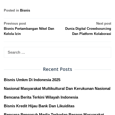
Posted in
Bisnis
Post
Previous post
Next post
Bisnis Pertambangan Nikel Dan
Dunia Digital Crowdsourcing
navigation
Kelola Izin
Dan Platform Kolaborasi
Search
for:
Recent Posts
Bisnis Umkm Di Indonesia 2025
Nasional Masyarakat Multikultural Dan Kerukunan Nasional
Bencana Berita Terkini Wilayah Indonesia
Bisnis Kredit Hijau Bank Dan Likuiditas
Bencana Pengaruh Media Terhadap Respon Masyarakat