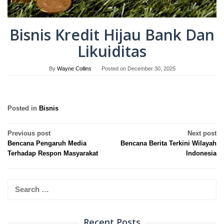
Bisnis Kredit Hijau Bank Dan
Likuiditas
By
Wayne Collins
Posted on
December 30, 2025
Posted in
Bisnis
Post
Previous post
Next post
Bencana Pengaruh Media
Bencana Berita Terkini Wilayah
navigation
Terhadap Respon Masyarakat
Indonesia
Search
for:
Recent Posts