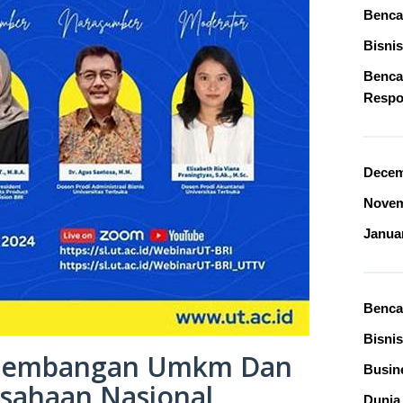
Bencan
Bisnis
Benca
Respo
Decem
Novem
Janua
Benca
Bisnis
ngembangan Umkm Dan
Busin
sahaan Nasional
Dunia 