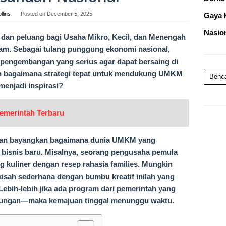
lins
Posted on
December 5, 2025
Gaya 
Nasio
n dan peluang bagi Usaha Mikro, Kecil, dan Menengah
am. Sebagai tulang punggung ekonomi nasional,
engembangan yang serius agar dapat bersaing di
ah bagaimana strategi tepat untuk mendukung UMKM
Benc
menjadi inspirasi?
Pemerintah Terbaru
n dan bayangkan bagaimana dunia UMKM yang
g bisnis baru. Misalnya, seorang pengusaha pemula
 kuliner dengan resep rahasia families. Mungkin
-kisah sederhana dengan bumbu kreatif inilah yang
Lebih-lebih jika ada program dari pemerintah yang
kungan—maka kemajuan tinggal menunggu waktu.