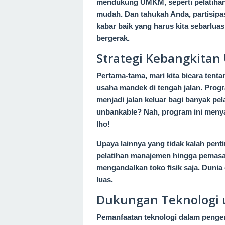
mendukung UMKM, seperti pelatihan
mudah. Dan tahukah Anda, partisipas
kabar baik yang harus kita sebarlua
bergerak.
Strategi Kebangkita
Pertama-tama, mari kita bicara tent
usaha mandek di tengah jalan. Prog
menjadi jalan keluar bagi banyak pe
unbankable? Nah, program ini menya
lho!
Upaya lainnya yang tidak kalah pent
pelatihan manajemen hingga pemasar
mengandalkan toko fisik saja. Dunia
luas.
Dukungan Teknologi
Pemanfaatan teknologi dalam peng