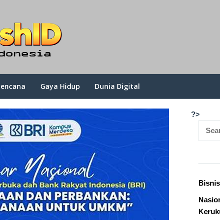
Bencana
Gaya Hidup
Dunia Digital
?>
Searc
for:
Bisni
Nasion
Keruk